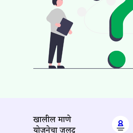
खालील प्रमाणे
योजनेचा जलद