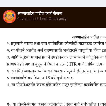
Skip
to
अण्णासाहेब पाटील कर्ज योजना
content
Government Scheme Consultancy
अण्णासाहेब पाटील
१. प्रामुख्याने मराठा तथा ज्या प्रवर्गाकरिता कोणतेही महामंडळ कार्यर
२. या योजने अंतर्गत अर्ज करण्यासाठी अर्जदाराने यापूर्वी या किंव
३. आर्थिकदृष्टया मागास प्रवर्गाचे स्पष्टीकरण- लाभार्थ्याचे कौंटूबिक 
प्रमाणपत्र हवे अथवा कुटुंबाचे (पती व पत्नी) ITR प्रमाणे वार्षिक उत्पन्
४. संबंधित व्यवसायाच्या बाबत व्यवसाय सुरु केलेनंतर सहा महिन्
५. लाभार्थ्याचे वय किमान 18 वर्षे पूर्ण असावे.
६. या योजनेअंतर्गत केवळ बँकेमार्फत मंजूर झालेल्या कर्जावरील व्
७.. या योजनेअंतर्गत एकाच कुटूंबातील ( रक्त नाते संबंधातील ) व्यक