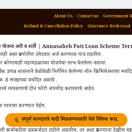
About Us
Contact us
Government R
Refund & Cancellation Policy
Grievance Redressal 
 कर्ज योजना अटी व शर्ती | Annasaheb Pati Loan Scheme T
त नाही अशा प्रवर्गातील उमेदवार अर्ज करण्यास पात्र राहतील.
ा इतर कोणत्याही महामंडळाच्या योजनेचा लाभ घेतलेला नसावा.
वार्षिक उत्पन्न शासनाने वेळोवेळी निर्गमित केलेल्या नॉन-क्रिमिलेअरच्या मर्
न रु. 8 लाखाच्या मर्यादेत असावे .
यामध्ये व्यवसायाचे दोन फोटो अपलोड करावयाचे आहेत.
याज परतावा करण्यात येईल.
संपूर्ण कागदपत्रे यादी मिळवण्यासाठी येथे क्लिक करा.
्ती कर्जाकरीता सहकर्जदार राहीले असतील, तर अशा प्रकरणांना देखील महामंड