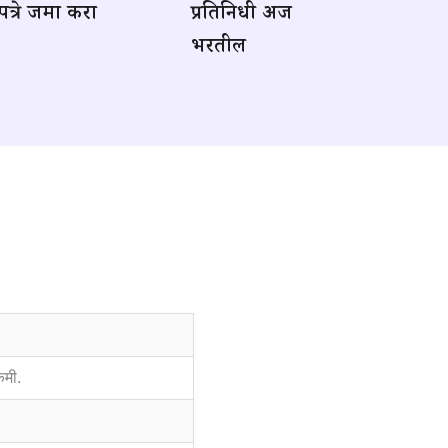
त्रे जमा करा
प्रतिनिधी अर्ज
भरतील
िमी.