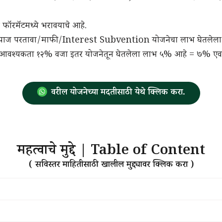
 फॉरमॅटमध्ये भरावयाचे आहे.
ंतर्गत, व्याज परतावा/माफी/Interest Subvention योजनेचा लाभ घेतल
तावा आवश्यकता १२% वजा इतर योजनेतून घेतलेला लाभ ५% आहे = ७% ए
वरील योजनेच्या मदतीसाठी येथे क्लिक करा.
महत्वाचे मुद्दे | Table of Content
( सविस्तर माहितीसाठी खालील मुद्द्यावर क्लिक करा )